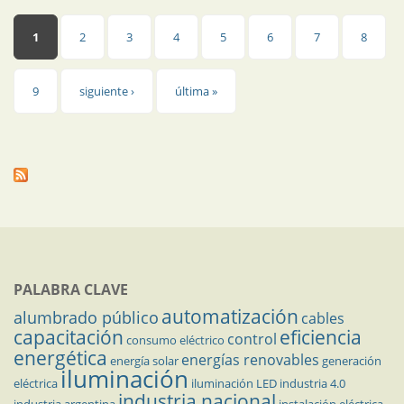
Páginas
1
2
3
4
5
6
7
8
9
siguiente ›
última »
PALABRA CLAVE
automatización
alumbrado público
cables
capacitación
eficiencia
control
consumo eléctrico
energética
energías renovables
energía solar
generación
iluminación
eléctrica
iluminación LED
industria 4.0
industria nacional