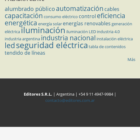
automatización
alumbrado público
cables
capacitación
eficiencia
control
consumo eléctrico
energética
energías renovables
energía solar
generación
iluminación
eléctrica
iluminación LED
industria 4.0
industria nacional
industria argentina
instalación eléctrica
seguridad eléctrica
led
tabla de contenidos
tendido de líneas
Más
Editores S.R.L.
| Argentina | +54 9 11 4947-9984 |
contacto@editores.com.ar