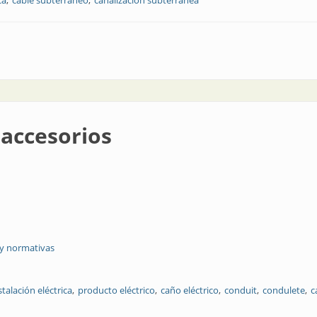
ca
cable subterráneo
canalización subterránea
mercado
 accesorios
 y normativas
talación eléctrica
producto eléctrico
caño eléctrico
conduit
condulete
c