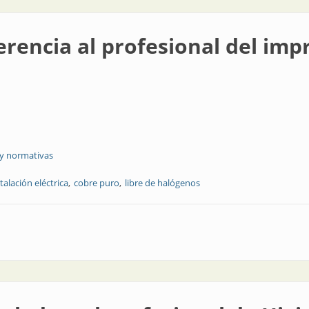
erencia al profesional del imp
 y normativas
talación eléctrica
cobre puro
libre de halógenos
ofesional del improvisado