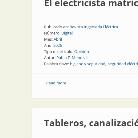
El electricista matr
Publicado en:
Revista Ingeniería Eléctrica
Número:
Digital
Mes:
Abril
Año:
2026
Tipo de artículo:
Opinión
Autor:
Pablo F. Mendivil
Palabra clave:
higiene y seguridad
seguridad eléctr
Read more
about El electricista matriculado y el p
Tableros, canalizaci