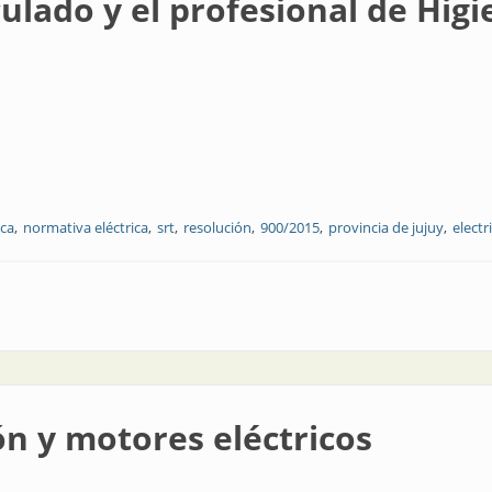
iculado y el profesional de Hig
ica
normativa eléctrica
srt
resolución
900/2015
provincia de jujuy
electr
rofesional de Higiene y Seguridad
ón y motores eléctricos