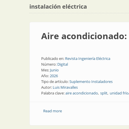
instalación eléctrica
Aire acondicionado: 
Publicado en:
Revista Ingeniería Eléctrica
Número:
Digital
Mes:
Junio
Año:
2026
Tipo de artículo:
Suplemento Instaladores
Autor:
Luis Miravalles
Palabra clave:
aire acondicionado
split
unidad frío
Read more
about Aire acondicionado: qué sí y qué