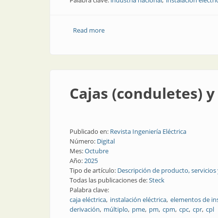
Palabra clave:
industria nacional
instalación eléctri
Read more
about El caño flexible más nuevo del 
Cajas (conduletes) y
Publicado en:
Revista Ingeniería Eléctrica
Número:
Digital
Mes:
Octubre
Año:
2025
Tipo de artículo:
Descripción de producto, servicios
Todas las publicaciones de:
Steck
Palabra clave:
caja eléctrica
instalación eléctrica
elementos de ins
derivación
múltiplo
pme
pm
cpm
cpc
cpr
cpl